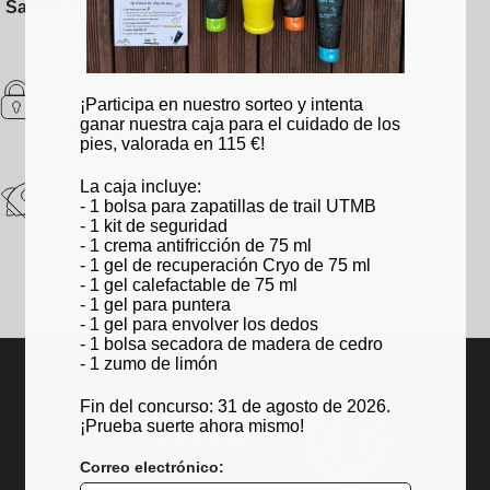
Satisfecho o te devolvemos
tu dinero
Devoluciones de 30 días
¡Participa en nuestro sorteo y intenta
ganar nuestra caja para el cuidado de los
Pago seguro
pies, valorada en 115 €!
Datos protegidos
La caja incluye:
- 1 bolsa para zapatillas de trail UTMB
- 1 kit de seguridad
Envío rápido
- 1 crema antifricción de 75 ml
- 1 gel de recuperación Cryo de 75 ml
24h a 48h
- 1 gel calefactable de 75 ml
- 1 gel para puntera
- 1 gel para envolver los dedos
- 1 bolsa secadora de madera de cedro
- 1 zumo de limón
Fin del concurso: 31 de agosto de 2026.
¡Prueba suerte ahora mismo!
Correo electrónico: