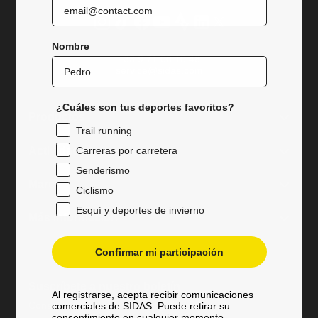
Instagram
tiktok
facebook
youtube
Strava
LinkedIn
Gorjeo
Nombre
+33 9 71 00 10 48
service@sidas.com
¿Cuáles son tus deportes favoritos?
Productos
Trail running
Carreras por carretera
Actividades
Senderismo
Marca
Ciclismo
Esquí y deportes de invierno
Más información
Confirmar mi participación
Suscríbete a nuestro boletín
Al registrarse, acepta recibir comunicaciones
Consigue un vale de 5€ al registrarte.
comerciales de SIDAS. Puede retirar su
consentimiento en cualquier momento.