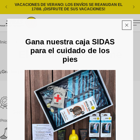
Ir directamente al contenido
VACACIONES DE VERANO: LOS ENVÍOS SE REANUDAN EL
ENT
17/08. ¡DISFRUTE DE SUS VACACIONES!
Carrito
Gana nuestra caja SIDAS
Inicio
>
El Trail hace su cine
para el cuidado de los
El Trail hace su cine
pies
¡Gracias por su participación!
Garantía de 2 años
Productos garantizados contra defectos.