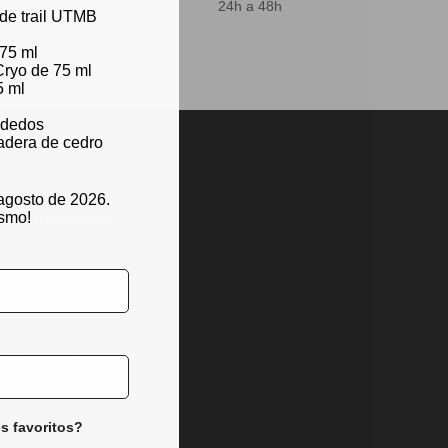
24h a 48h
 de trail UTMB
 75 ml
Cryo de 75 ml
5 ml
s dedos
adera de cedro
 agosto de 2026.
Actividades
ismo!
Correr
Outdoor
Bicicleta
Golf
Multideporte
Vida diaria
Esquí
s favoritos?
Esquí de fondo