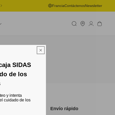
NTREGA GRATUITA EN PUNTO DE RECOGIDA A PARTIR DE 50€
Francia
Contáctenos
Newsletter
- MÁS INFORMACIÓN
Buscar
Iniciar
una
Carrito
sesión
tienda
caja SIDAS
ado de los
s
teo y intenta
el cuidado de los
Envío rápido