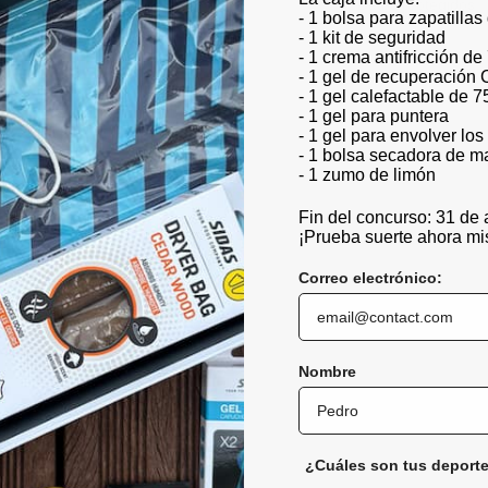
dinero
Datos protegidos
- 1 bolsa para zapatillas
evoluciones de 30 días
- 1 kit de seguridad
- 1 crema antifricción de
- 1 gel de recuperación 
- 1 gel calefactable de 7
- 1 gel para puntera
- 1 gel para envolver lo
- 1 bolsa secadora de m
- 1 zumo de limón
Fin del concurso: 31 de
Productos
¡Prueba suerte ahora m
Plantillas
Correo electrónico:
Calcetines
Cuidado de los pies
Sandalias
Nombre
Botas de esquí
Accesorios para zapatos
Lotes
¿Cuáles son tus deporte
Tarjeta de regalo