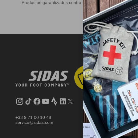
Productos garantizados contra defectos.
D
Instagram
tiktok
facebook
youtube
Strava
LinkedIn
Gorjeo
+33 9 71 00 10 48
service@sidas.com