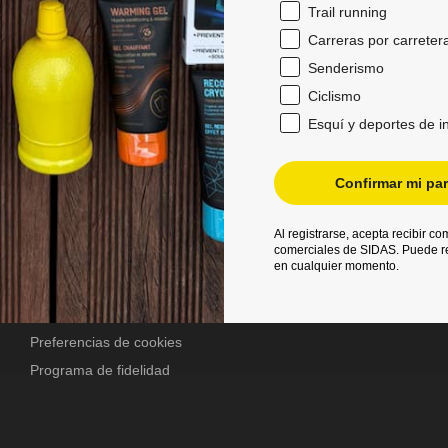
Trail running
Carreras por carreter
Más información
Senderismo
Menciones legales
Ciclismo
Condiciones Generales de Venta
Esquí y deportes de i
Política de privacidad
Garantía
Confirmar mi par
Entrega y seguimiento
Servicio postventa
Al registrarse, acepta recibir c
comerciales de SIDAS. Puede re
Satisfacción, Cambios y Reembolso
en cualquier momento.
Formulario de desistimiento
Preguntas más frecuentes
Preferencias de cookies
Programa de fidelidad
s