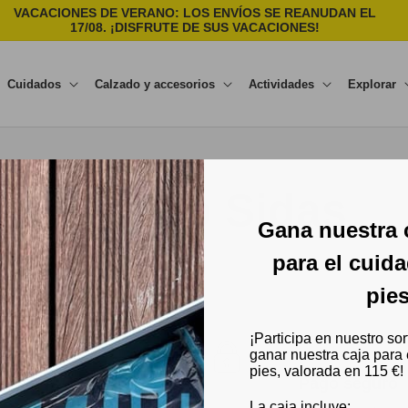
VACACIONES DE VERANO: LOS ENVÍOS SE REANUDAN EL
E
17/08. ¡DISFRUTE DE SUS VACACIONES!
Cuidados
Calzado y accesorios
Actividades
Explorar
Mundo Sidas
Gana nuestra 
para el cuid
pie
¡Participa en nuestro sor
ganar nuestra caja para 
pies, valorada en 115 €!
Pago seguro
cho o te devolvemos tu
La caja incluye: