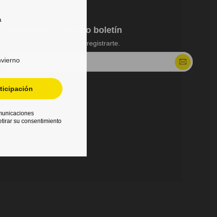
a
Suscríbete a nuestro boletín
Consigue un vale de 5€ al registrarte.
nvierno
Correo electrónico
ticipación
omunicaciones
tirar su consentimiento