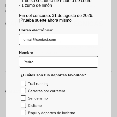
- 1 bolsa secadora de madera de cedro
- 1 zumo de limón
La forma 3D proporciona un soporte del arco plantar y un
retorno venoso ideal después del ejercicio.
Fin del concurso: 31 de agosto de 2026.
¡Prueba suerte ahora mismo!
CARACTERÍSTICAS TÉCNICAS
Correo electrónico:
Correas: sujeción del pie
Forma en 3D anatómica: sujeción y comodidad
Plantillas de cuatro capas: comodidad, amortiguación,
Nombre
durabilidad y antideslizamiento
Velcro: ajuste fácil
¿Cuáles son tus deportes favoritos?
Trail running
Carreras por carretera
Características técnicas
Senderismo
Ciclismo
Esquí y deportes de invierno