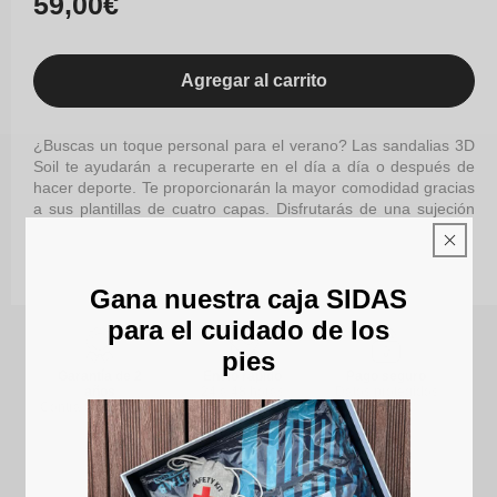
59,00€
habitual
Agregar al carrito
¿Buscas un toque personal para el verano? Las sandalias 3D
Soil te ayudarán a recuperarte en el día a día o después de
hacer deporte. Te proporcionarán la mayor comodidad gracias
a sus plantillas de cuatro capas. Disfrutarás de una sujeción
óptima gracias a unas correas únicas y elegantes.
SKU : FWSA3DSOIL_BK_38
Gana nuestra caja SIDAS
para el cuidado de los
pies
Garantía de 2
Envío rápido
Pago seguro
años
24 a 48 horas
Datos protegidos
Contra todo defecto
(excepto festivos y
fines de semana)