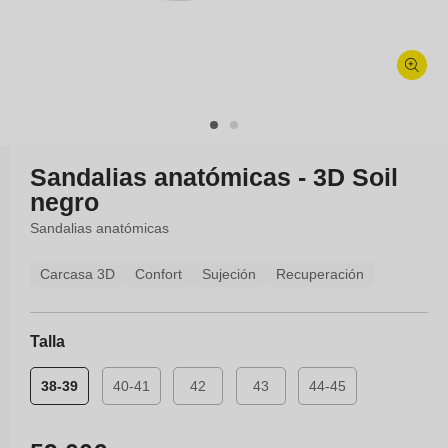
Abrir
elemento
multimedia
1
en
Sandalias anatómicas - 3D Soil
una
negro
ventana
modal
Sandalias anatómicas
Carcasa 3D
Confort
Sujeción
Recuperación
Talla
38-39
40-41
42
43
44-45
Precio