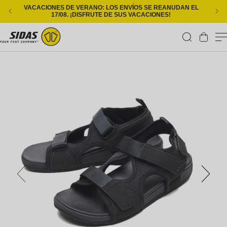
Ir directamente al contenido
VACACIONES DE VERANO: LOS ENVÍOS SE REANUDAN EL
ENT
17/08. ¡DISFRUTE DE SUS VACACIONES!
Carrito
Ir directamente a la información del producto