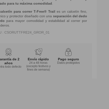
eado para tu máxima comodidad
.
calcetín para correr
T-Free® Trail
es un calcetín fino,
nico y protector diseñado con una
separación del dedo
rdo
para mayor comodidad y estabilidad al correr por
deros.
U : CSORUTTFRE24_GROR_01
arantía de 2
Envío rápido
Pago seguro
años
24 a 48 horas
Datos protegidos
(excepto festivos y
tra todo defecto
fines de semana)