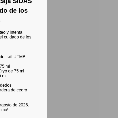
caja SIDAS
ado de los
s
teo y intenta
el cuidado de los
 de trail UTMB
 75 ml
Cryo de 75 ml
5 ml
s dedos
adera de cedro
 agosto de 2026.
ismo!