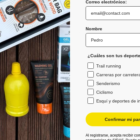
Correo electrónico:
costuras.
Nombre
 pie para mayor comodidad y estabilidad.
uste seguro y estable.
a y en el talón.
 pies secos.
¿Cuáles son tus deporte
 sinergia entre el calcetín y la suela.
Trail running
sh™ para una frescura duradera.
Carreras por carreter
 oscuridad.
Senderismo
Ciclismo
Esquí y deportes de i
Confirmar mi par
Al registrarse, acepta recibir c