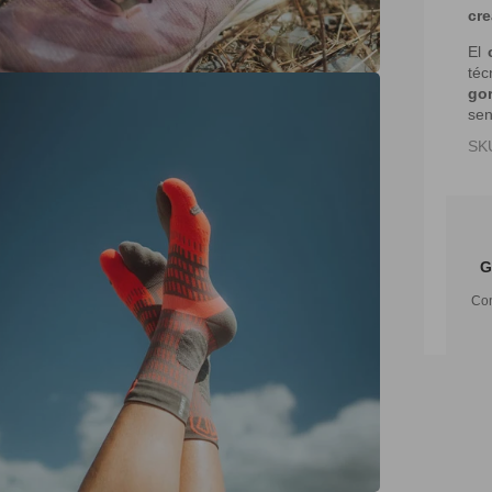
cr
El
téc
go
sen
SK
G
Con