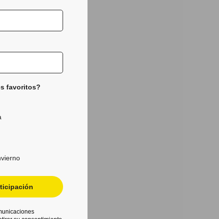
s favoritos?
a
nvierno
ticipación
omunicaciones