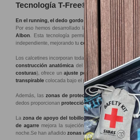
Tecnología T-Free® para un movi
En el running, el dedo gordo del pie es crucial para el
Por eso hemos desarrollado la tecnología
T-Free®
en 
Albon
. Esta tecnología permite que el
dedo gordo 
independiente, mejorando tu
comodidad
y
estabilidad
Los calcetines incorporan todas las innovaciones espe
construcción anatómica
del pie izquierdo/derecho, 
costuras
), ofrece un
ajuste perfecto
y una
comodida
transpirable
colocada bajo el pie mantienen tus
pies fr
Además, las
zonas de protección
estratégicamente s
dedos
proporcionan
protección contra impactos
,
ofre
La
zona de apoyo del tobillo
garantiza una carrera se
de agarre
mejora la sujeción, y la
tira reflectante
gar
noche.Se han añadido
zonas de protección
en los tob