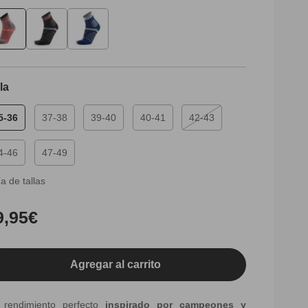
la
5-36
37-38
39-40
40-41
42-43
Variante
agotada
o
4-46
47-49
no
disponible
a de tallas
ecio
9,95€
bitual
Agregar al carrito
 rendimiento perfecto
inspirado por campeones y