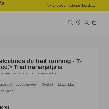
ÁS
Francia
Contáctenos
Newsletter
Buscar
Iniciar
una
Carrito
sesión
tienda
alcetines de trail running - T-
ree® Trail naranja/gris
cetines de trail con dedos separados
eparación dedos gordos
Confort
Estabilidad
ropulsión
lores