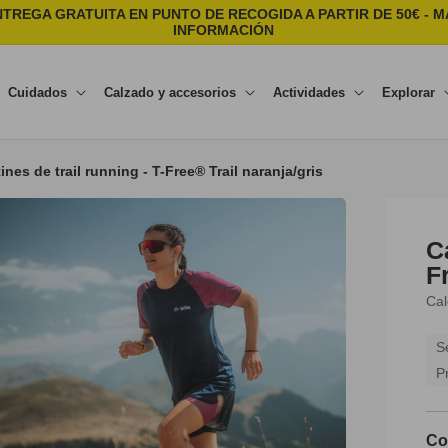
NTREGA GRATUITA EN PUNTO DE RECOGIDA A PARTIR DE 50€ - M
INFORMACIÓN
Cuidados
Calzado y accesorios
Actividades
Explorar
ines de trail running - T-Free® Trail naranja/gris
C
F
Cal
S
P
Co