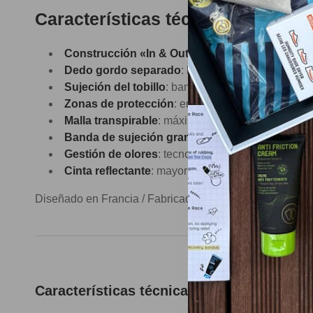
Características técnicas
Construcción «In & Out»
: Mayor comodidad sin 
Dedo gordo separado
: libera el dedo gordo del
Sujeción del tobillo
: banda de fijación para un aj
Zonas de protección
: en los tobillos, en la punter
Malla transpirable
: máxima ventilación para unos
Banda de sujeción grande
: mejora el agarre y la
Gestión de olores
: tecnología Polygiene StayFre
Cinta reflectante
: mayor visibilidad, incluso en la
Diseñado en Francia / Fabricado en Europa
Características técnicas