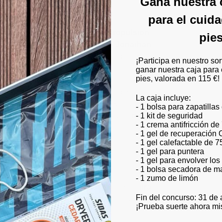
Gana nuestra 
miento natural
para el cuid
 equilibrio, la alineación y la propulsión
.
pie
colaboración con atletas como
Jonathan
del pie
se mueva libremente y de forma
¡Participa en nuestro sor
durante las carreras en carretera.
ganar nuestra caja para 
pies, valorada en 115 €!
radas para la competición por senderos. La
La caja incluye:
combinada con la tecnología In & Out (
sin
- 1 bolsa para zapatillas
- 1 kit de seguridad
d
superior. Las fibras Polygiene y la
malla
- 1 crema antifricción de
escos y secos
.
- 1 gel de recuperación 
- 1 gel calefactable de 7
- 1 gel para puntera
ituadas alrededor del
tobillo
, el
talón
y los
- 1 gel para envolver lo
ciendo
una comodidad óptima
.
- 1 bolsa secadora de m
- 1 zumo de limón
gura y estable, mientras que la amplia
tira
Fin del concurso: 31 de
antiza una visibilidad óptima, incluso de
¡Prueba suerte ahora m
illos para una mayor comodidad.