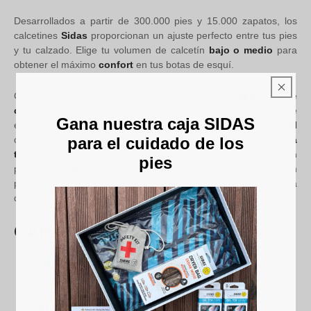
Desarrollados a partir de 300.000 pies y 15.000 zapatos, los
calcetines
Sidas
proporcionan un ajuste perfecto entre tus pies
y tu calzado. Elige tu volumen de calcetín
bajo o medio
para
obtener el máximo
confort
en tus botas de esquí.
Compuesto por un alto porcentaje de lana
merino
, este
calcetín caliente
está pensado para los esquiadores que
Gana nuestra caja SIDAS
experimentan
problemas de frío en los pies
. La lana
natural
para el cuidado de los
combinada con las fibras técnicas aseguran la
regulación de la
temperatura y una buena evacuación de la transpiración
pies
para un
confort óptimo
. Este calcetín de compresión también
proporciona más
sensaciones
y
precisión
durante la práctica
de deporte.
CARACTERÍSTICAS TÉCNICAS
LANA DE MERINO
: calor,
absorción de olores y
humedad
ALTURA DE LA RODILLA
:
adecuada
para botas de