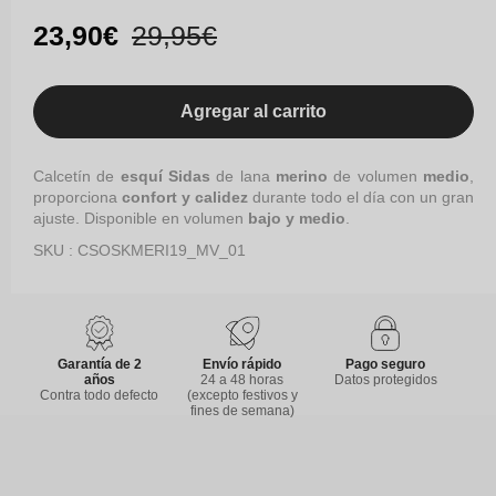
disponible
Precio
23,90€
Precio
29,95€
de
habitual
oferta
Agregar al carrito
Calcetín de
esquí Sidas
de lana
merino
de volumen
medio
,
proporciona
confort y calidez
durante todo el día con un gran
ajuste. Disponible en volumen
bajo y medio
.
SKU : CSOSKMERI19_MV_01
Garantía de 2
Envío rápido
Pago seguro
años
24 a 48 horas
Datos protegidos
Contra todo defecto
(excepto festivos y
fines de semana)