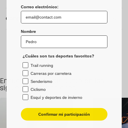
Correo electrónico:
Composición
Nombre
¿Cuáles son tus deportes favoritos?
Trail running
Carreras por carretera
Encuentra este producto en las
Senderismo
siguientes colecciones.
Ciclismo
Esquí y deportes de invierno
Confirmar mi participación