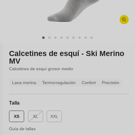
Abrir
elemento
multimedia
1
en
Calcetines de esquí - Ski Merino
una
MV
ventana
modal
Calcetines de esquí grosor medio
Lana merina
Termorregulación
Confort
Precisión
Talla
Variante
XS
XL
XXL
agotada
o
Guía de tallas
no