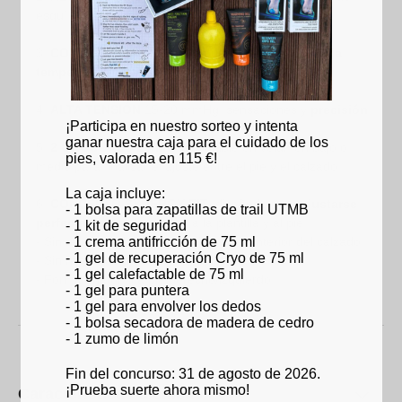
esquí.
COMPOSICIÓN HÍBRIDA
: buena
regulación de la
temperatura
y evacuación de la transpiración
ALTA TENSIÓN
15-20 mmHg: sensaciones y
precisión
¡Participa en nuestro sorteo y intenta
ganar nuestra caja para el cuidado de los
2 GROSORES LV/MV
: disponible en volumen bajo o
pies, valorada en 115 €!
medio para finalizar el ajuste entre el pie y el calzado
La caja incluye:
CONCEPTO SYNERGY FIT
: diseñado para
ajustarse
- 1 bolsa para zapatillas de trail UTMB
perfectamente
al calzado, a la plantilla y al pie:
- 1 kit de seguridad
- 1 crema antifricción de 75 ml
- Sin refuerzos bajo el calcetín y en el interior del calzado
- 1 gel de recuperación Cryo de 75 ml
- Sin hilos, costuras contra el pie
- 1 gel calefactable de 75 ml
- Forma anatómica pie derecho/izquierdo
- 1 gel para puntera
- 1 gel para envolver los dedos
- 1 bolsa secadora de madera de cedro
- 1 zumo de limón
Fin del concurso: 31 de agosto de 2026.
¡Prueba suerte ahora mismo!
Características técnicas