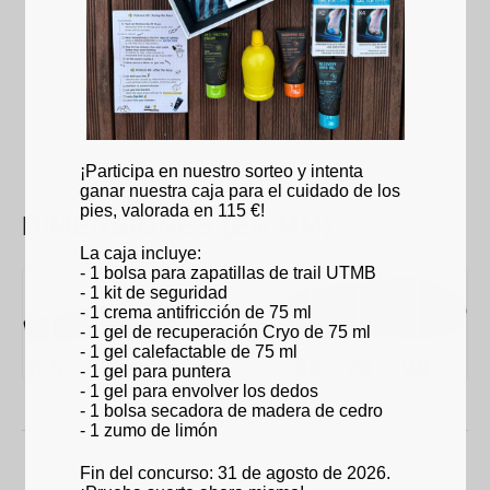
Revestimiento:
antibacteriano y confort
Microperforaciones:
transpirable
Espuma de confort:
confort
¡Participa en nuestro sorteo y intenta
Carcasa 3D:
sujeción del pie
ganar nuestra caja para el cuidado de los
pies, valorada en 115 €!
DIMENSIONES (EN MM)
La caja incluye:
- 1 bolsa para zapatillas de trail UTMB
- 1 kit de seguridad
- 1 crema antifricción de 75 ml
- 1 gel de recuperación Cryo de 75 ml
- 1 gel calefactable de 75 ml
- 1 gel para puntera
- 1 gel para envolver los dedos
- 1 bolsa secadora de madera de cedro
- 1 zumo de limón
Fin del concurso: 31 de agosto de 2026.