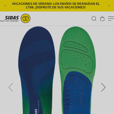
Ir directamente al contenido
VACACIONES DE VERANO: LOS ENVÍOS SE REANUDAN EL
ENT
17/08. ¡DISFRUTE DE SUS VACACIONES!
Carrito
Ir directamente a la información del producto