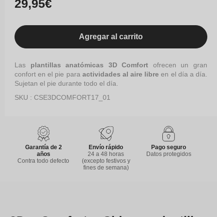
Precio
29,95€
habitual
Agregar al carrito
Las
plantillas anatómicas 3D Comfort
ofrecen un gran
confort en el pie para
actividades al aire libre
en el día a día.
Sujetan el pie durante todo el día.
SKU : CSE3DCOMFORT17_01
Garantía de 2
Envío rápido
Pago seguro
años
24 a 48 horas
Datos protegidos
Contra todo defecto
(excepto festivos y
fines de semana)