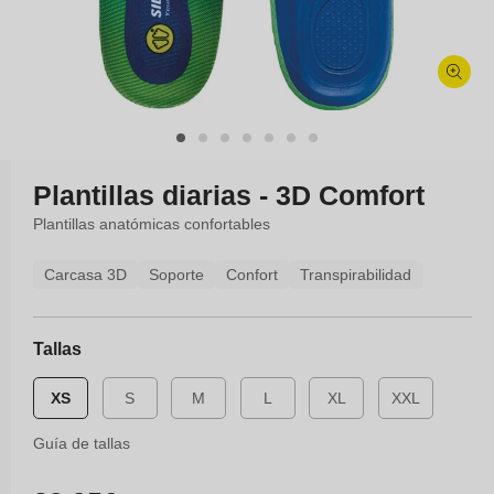
Abrir
elemento
multimedia
1
en
Plantillas diarias - 3D Comfort
una
ventana
Plantillas anatómicas confortables
modal
Carcasa 3D
Soporte
Confort
Transpirabilidad
Tallas
XS
S
M
L
XL
XXL
Guía de tallas