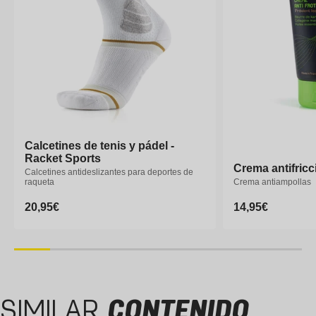
Calcetines de tenis y pádel -
Calcetines de tenis y pádel -
Racket Sports
Racket Sports
Crema antifricci
Calcetines antideslizantes para deportes de
Calcetines antideslizantes para deportes de
raqueta
raqueta
Crema antiampollas
Precio
20,95€
Precio
20,95€
Precio
14,95€
habitual
habitual
habitual
35-37
38-39
40-41
42-43
44-46
SIMILAR
CONTENIDO