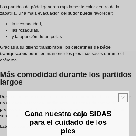
Los partidos de pádel generan rápidamente calor dentro de la
zapatilla. Una mala evacuación del sudor puede favorecer:
la incomodidad,
las rozaduras,
y la aparición de ampollas.
Gracias a su diseño transpirable, los
calcetines de pádel
transpirables
permiten mantener los pies más secos durante el
esfuerzo.
Más comodidad durante los partidos
largos
Durante los entrenamientos o torneos, la comodidad se convierte en
un verdadero factor de rendimiento. Las zonas de comodidad y
protección adaptadas permiten limitar los puntos de presión y las
Gana nuestra caja SIDAS
sensaciones de fricción repetidas.
para el cuidado de los
Estos calcetines son adecuados tanto para:
pies