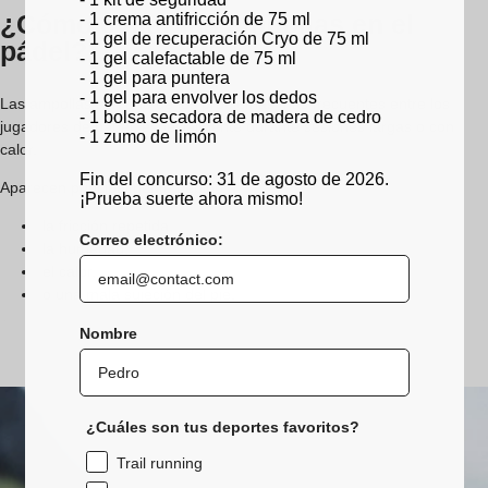
¿Cómo evitar las ampollas en el
- 1 crema antifricción de 75 ml
- 1 gel de recuperación Cryo de 75 ml
pádel?
- 1 gel calefactable de 75 ml
- 1 gel para puntera
- 1 gel para envolver los dedos
Las ampollas son uno de los problemas más frecuentes entre los
- 1 bolsa secadora de madera de cedro
jugadores de pádel, especialmente durante sesiones largas o con
- 1 zumo de limón
calor.
Fin del concurso: 31 de agosto de 2026.
Aparecen principalmente debido a:
¡Prueba suerte ahora mismo!
la fricción repetida,
Correo electrónico:
la humedad,
el calor,
o una mala sujeción del pie.
Nombre
¿Cuáles son tus deportes favoritos?
Trail running