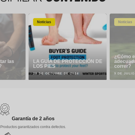
Noticias
Noticias
¿Cómo ele
tar las
LA GUÍA DE PROTECCIÓN DE
adecuada
?
LOS PIES
correr?
28 DE OCTUBRE DE 2024
9 DE JULIO
Garantía de 2 años
Productos garantizados contra defectos.