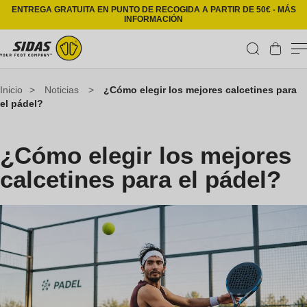
Ir directamente al contenido
ENTREGA GRATUITA EN PUNTO DE RECOGIDA A PARTIR DE 50€ - MÁS
INFORMACIÓN
Carrito
Inicio
>
Noticias
>
¿Cómo elegir los mejores calcetines para
el pádel?
¿Cómo elegir los mejores
calcetines para el pádel?