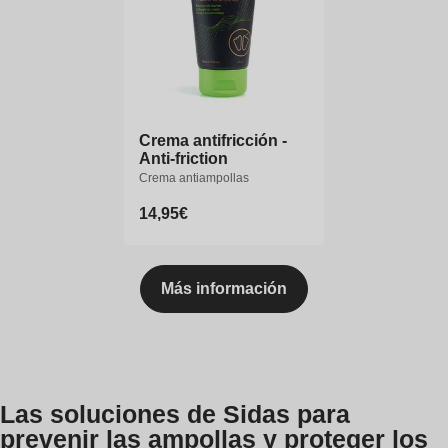
Crema antifricción -
Anti-friction
Crema antiampollas
Precio
14,95€
habitual
Más información
Las soluciones de Sidas para
prevenir las ampollas y proteger los