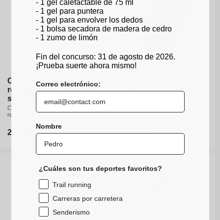
- 1 gel calefactable de 75 ml
- 1 gel para puntera
- 1 gel para envolver los dedos
- 1 bolsa secadora de madera de cedro
- 1 zumo de limón
Fin del concurso: 31 de agosto de 2026.
¡Prueba suerte ahora mismo!
Calcetines de
Calcetines de
Correo electrónico:
Calcetines de running -
Calcetines de running -
recuperación - Podium
recuperación - Podium
35-36
37-38
39-40
Run Anatomic Ankle
Run Anatomic Ankle
socks
socks
Mujer azul
Mujer azul
40-41
42-43
44-46
Calcetines de compresión para
Calcetines de compresión para
recuperación
recuperación
Calcetines de running finos
Calcetines de running finos
47-49
Nombre
Precio
23,90€
Precio
23,90€
Precio
29,95€
Precio
29,95€
Precio
11,90€
Precio
11,90€
Precio
15,95€
Precio
15,95€
de
de
habitual
habitual
de
de
habitual
habitual
oferta
oferta
oferta
oferta
35-36
37-38
39-40
40-41
42-43
44-46
¿Cuáles son tus deportes favoritos?
47-49
Trail running
Carreras por carretera
Senderismo