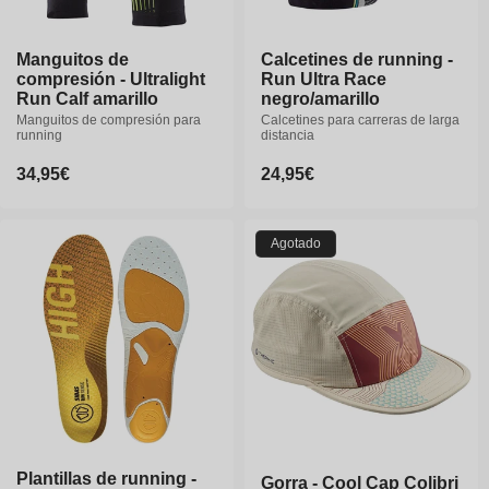
Manguitos de
Manguitos de
Calcetines de running -
Calcetines de running -
compresión - Ultralight
compresión - Ultralight
Run Ultra Race
Run Ultra Race
Run Calf amarillo
Run Calf amarillo
negro/amarillo
negro/amarillo
Manguitos de compresión para
Manguitos de compresión para
Calcetines para carreras de larga
Calcetines para carreras de larga
running
running
distancia
distancia
Precio
34,95€
Precio
34,95€
Precio
24,95€
Precio
24,95€
habitual
habitual
habitual
habitual
S1
S2
S3
S4
Agotado
35-36
37-38
39-40
40-41
42-43
44-46
47-49
Plantillas de running -
Plantillas de running -
Gorra - Cool Cap Colibri
Gorra - Cool Cap Colibri