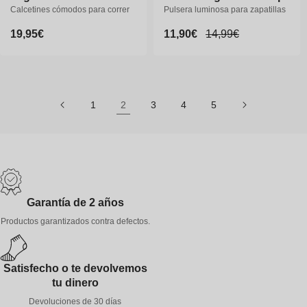
Calcetines cómodos para correr
Calcetines cómodos para correr
Pulsera luminosa para zapatillas
Precio
19,95€
Precio
19,95€
Precio
11,90€
Precio
14,99€
habitual
habitual
de
habitual
oferta
1
2
3
4
5
35-38
39-41
42-44
45-47
Garantía de 2 años
Productos garantizados contra defectos.
Satisfecho o te devolvemos
tu dinero
Devoluciones de 30 días