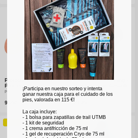
habitual
habitual
habitual
35-38
39-41
42-44
45-47
Protectores de talón -
Calcetines de running -
Calcetines de running -
Protector de pie
Run Feel negro/amarillo
Run Feel negro/amarillo
¡Participa en nuestro sorteo y intenta
Plantillas de gel Silitene
Calcetines de running
Calcetines de running
ganar nuestra caja para el cuidado de los
pies, valorada en 115 €!
Precio
9,95€
Precio
20,95€
Precio
20,95€
habitual
habitual
habitual
La caja incluye:
- 1 bolsa para zapatillas de trail UTMB
- 1 kit de seguridad
-20%
-25%
- 1 crema antifricción de 75 ml
- 1 gel de recuperación Cryo de 75 ml