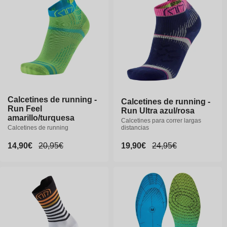
Calcetines de running -
Calcetines de running -
Calcetines de running -
Calcetines de running -
Run Feel
Run Feel
Run Ultra azul/rosa
Run Ultra azul/rosa
amarillo/turquesa
amarillo/turquesa
Calcetines para correr largas
Calcetines para correr largas
Calcetines de running
Calcetines de running
distancias
distancias
Precio
14,90€
Precio
14,90€
Precio
20,95€
Precio
20,95€
Precio
19,90€
Precio
19,90€
Precio
24,95€
Precio
24,95€
de
de
habitual
habitual
de
de
habitual
habitual
oferta
oferta
oferta
oferta