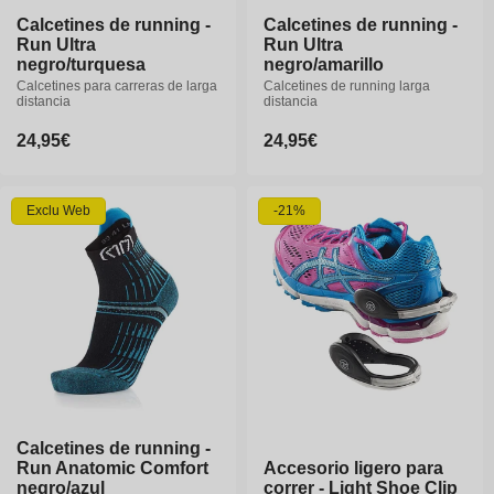
Calcetines de running -
Calcetines de running -
Calcetines de running -
Calcetines de running -
Run Ultra
Run Ultra
Run Ultra
Run Ultra
negro/turquesa
negro/turquesa
negro/amarillo
negro/amarillo
Calcetines para carreras de larga
Calcetines para carreras de larga
Calcetines de running larga
Calcetines de running larga
distancia
distancia
distancia
distancia
Precio
24,95€
Precio
24,95€
Precio
24,95€
Precio
24,95€
habitual
habitual
habitual
habitual
Exclu Web
-21%
35-36
37-38
39-40
35-36
37-38
39-40
40-41
42-43
44-46
40-41
42-43
44-46
47-49
47-49
Calcetines de running -
Calcetines de running -
Run Anatomic Comfort
Run Anatomic Comfort
Accesorio ligero para
negro/azul
negro/azul
correr - Light Shoe Clip