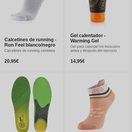
35-38
39-41
42-44
45-47
Gel calentador -
Calcetines de running -
Calcetines de running -
Warming Gel
Run Feel blanco/negro
Run Feel blanco/negro
Gel para calentar los músculos
Calcetines de running carretera
Calcetines de running carretera
antes y después del ejercicio
Precio
20,95€
Precio
20,95€
Precio
14,95€
habitual
habitual
habitual