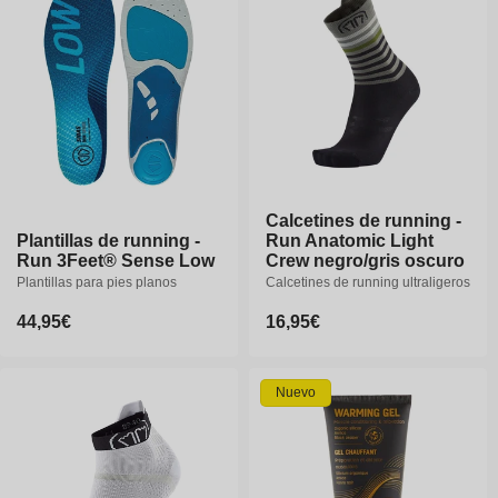
Calcetines de running -
Calcetines de running -
Plantillas de running -
Plantillas de running -
Run Anatomic Light
Run Anatomic Light
Run 3Feet® Sense Low
Run 3Feet® Sense Low
Crew negro/gris oscuro
Crew negro/gris oscuro
Plantillas para pies planos
Plantillas para pies planos
Calcetines de running ultraligeros
Calcetines de running ultraligeros
Precio
44,95€
Precio
44,95€
Precio
16,95€
Precio
16,95€
habitual
habitual
habitual
habitual
XS
S
M
L
XL
Nuevo
XXL