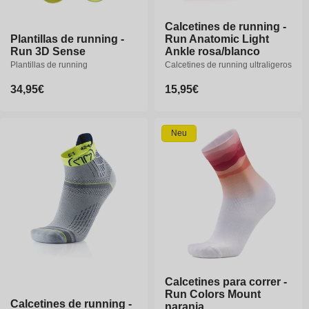
Calcetines de running -
Calcetines de running -
Plantillas de running -
Plantillas de running -
Run Anatomic Light
Run Anatomic Light
35-36
37-38
39-40
Run 3D Sense
Run 3D Sense
Ankle rosa/blanco
Ankle rosa/blanco
40-41
42-43
44-46
Plantillas de running
Plantillas de running
Calcetines de running ultraligeros
Calcetines de running ultraligeros
Precio
34,95€
Precio
34,95€
Precio
15,95€
Precio
15,95€
habitual
habitual
habitual
habitual
XS
S
M
L
XL
Neu
XXL
35-36
37-38
39-40
41-42
Calcetines para correr -
Calcetines para correr -
Run Colors Mount
Run Colors Mount
Calcetines de running -
Calcetines de running -
naranja
naranja