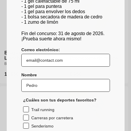
- 1 gel calefactable de 75 ml
- 1 gel para puntera
- 1 gel para envolver los dedos
- 1 bolsa secadora de madera de cedro
- 1 zumo de limón
35-38
39-41
42-44
45-47
Fin del concurso: 31 de agosto de 2026.
¡Prueba suerte ahora mismo!
Correo electrónico:
Braga de cuello - Cool
Light NW Colibri
Protectores de dedos
Braga de cuello de 5°C a 20°C
Plantillas de gel Silitene
Precio
19,95€
Precio
8,95€
Nombre
habitual
habitual
Nuevo
¿Cuáles son tus deportes favoritos?
Trail running
Carreras por carretera
Senderismo