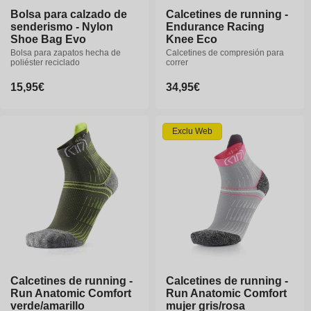
Bolsa para calzado de
Calcetines de running -
Calcetines de running -
senderismo - Nylon
Endurance Racing
Endurance Racing
Shoe Bag Evo
Knee Eco
Knee Eco
Bolsa para zapatos hecha de
Calcetines de compresión para
Calcetines de compresión para
poliéster reciclado
correr
correr
Precio
15,95€
Precio
34,95€
Precio
34,95€
habitual
habitual
habitual
37-38
39-40
40-41
Exclu Web
42-43
44-46
Calcetines de running -
Calcetines de running -
Calcetines de running -
Calcetines de running -
Run Anatomic Comfort
Run Anatomic Comfort
Run Anatomic Comfort
Run Anatomic Comfort
verde/amarillo
verde/amarillo
mujer gris/rosa
mujer gris/rosa