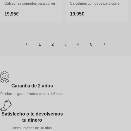
Calcetines cómodos para correr
Calcetines cómodos para correr
Calcetines cómodos para correr
Calcetines cómodos para correr
Precio
19,95€
Precio
19,95€
Precio
19,95€
Precio
19,95€
habitual
habitual
habitual
habitual
1
2
3
4
5
35-38
39-41
42-44
45-47
35-36
37-38
39-40
Garantía de 2 años
41-42
Productos garantizados contra defectos.
Satisfecho o te devolvemos
tu dinero
Devoluciones de 30 días