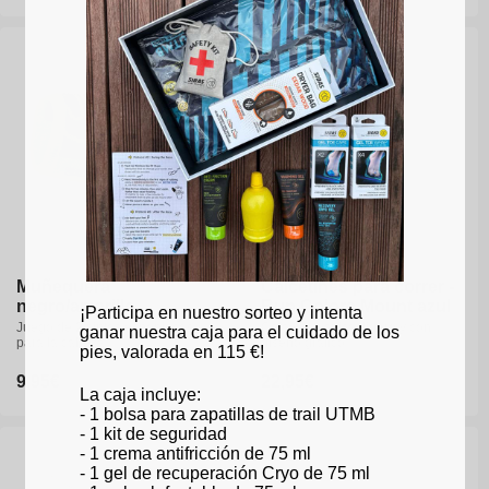
de
de
habitual
habitual
habitual
habitual
oferta
oferta
Nuevo
35-36
37-38
39-40
35-36
37-38
39-40
40-41
42-43
44-46
40-41
42-43
44-46
47-49
47-49
Muñequera
Calcetines para correr -
Calcetines para correr -
negro/amarillo
Run Colors Mount azul
Run Colors Mount azul
¡Participa en nuestro sorteo y intenta
Juego de 2 cintas esponjosas
Calcetín técnico, ligero y con
Calcetín técnico, ligero y con
ganar nuestra caja para el cuidado de los
para la cabeza
diseño gráfico
diseño gráfico
pies, valorada en 115 €!
Precio
9,95€
Precio
22,95€
Precio
22,95€
La caja incluye:
habitual
habitual
habitual
- 1 bolsa para zapatillas de trail UTMB
- 1 kit de seguridad
- 1 crema antifricción de 75 ml
- 1 gel de recuperación Cryo de 75 ml