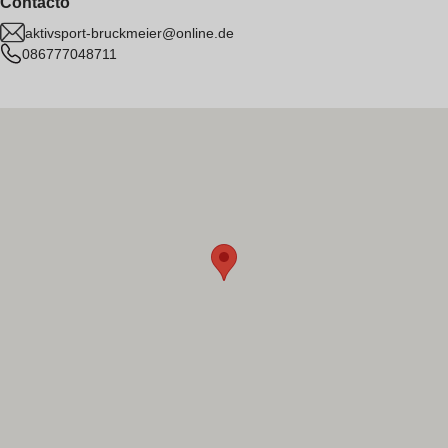
Contacto
aktivsport-bruckmeier@online.de
086777048711