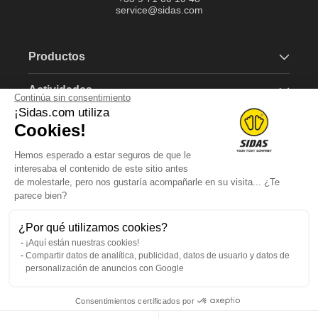
service@sidas.com
Productos
Actividades
Continúa sin consentimiento
¡Sidas.com utiliza
Marca
Cookies!
Hemos esperado a estar seguros de que le
Más información
interesaba el contenido de este sitio antes
de molestarle, pero nos gustaría acompañarle en su visita... ¿Te
parece bien?
Suscríbete a nuestro boletín
¿Por qué utilizamos cookies?
¡Aquí están nuestras cookies!
Consigue un vale de 5€ al registrarte.
Compartir datos de analítica, publicidad, datos de usuario y datos de
personalización de anuncios con Google
Correo electrónico
Consentimientos certificados por