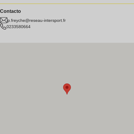
Contacto
p.freyche@reseau-intersport.fr
0233580664