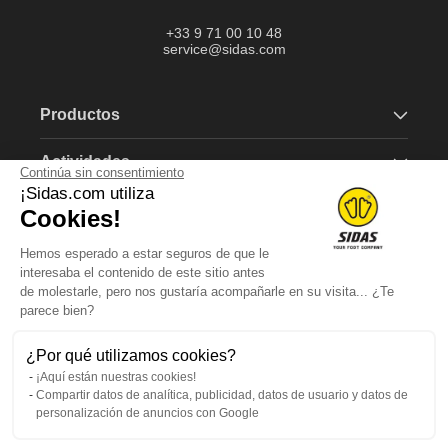
+33 9 71 00 10 48
service@sidas.com
Productos
Actividades
Continúa sin consentimiento
¡Sidas.com utiliza
Marca
Cookies!
Hemos esperado a estar seguros de que le
Más información
interesaba el contenido de este sitio antes
de molestarle, pero nos gustaría acompañarle en su visita... ¿Te
parece bien?
Suscríbete a nuestro boletín
¿Por qué utilizamos cookies?
¡Aquí están nuestras cookies!
Consigue un vale de 5€ al registrarte.
Compartir datos de analítica, publicidad, datos de usuario y datos de
personalización de anuncios con Google
Correo electrónico