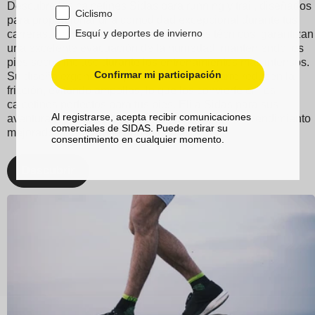
Descubre los calcetines Sidas para running y trail, diseñados
Ciclismo
para proporcionar una comodidad excepcional durante tus
Esquí y deportes de invierno
carreras. Confeccionados con materiales técnicos, garantizan
una excelente evacuación de la humedad, manteniendo los
pies secos incluso durante los entrenamientos más intensos.
Confirmar mi participación
Su diseño ergonómico y sus bandas de agarre reducen la
fricción, evitando ampollas, lo que los convierte en los
calcetines perfectos para tus pies. Elija Sidas para sus
Al registrarse, acepta recibir comunicaciones
aventuras de carrera y senderos, y disfrute de un rendimiento
comerciales de SIDAS. Puede retirar su
mejorado y una comodidad inigualable.
consentimiento en cualquier momento.
Descubrir