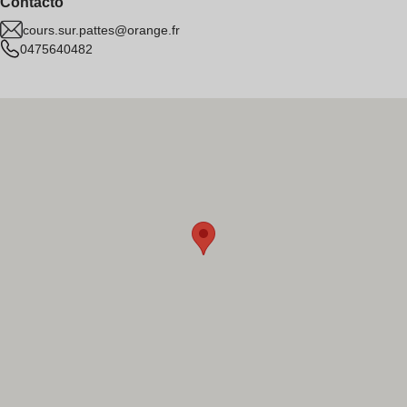
Contacto
cours.sur.pattes@orange.fr
0475640482