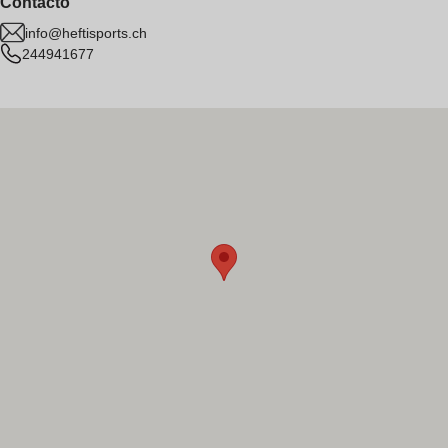
Contacto
info@heftisports.ch
244941677