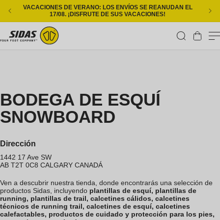
Ir directamente al contenido
VACACIONES DE VERANO: LOS ENVÍOS SE REANUDAN EL
ENT
17/08. ¡DISFRUTE DE SUS VACACIONES!
Carrito
BODEGA DE ESQUÍ
SNOWBOARD
Dirección
1442 17 Ave SW
AB T2T 0C8
CALGARY
CANADÁ
Ven a descubrir nuestra tienda, donde encontrarás una selección de
productos Sidas, incluyendo
plantillas de esquí, plantillas de
running, plantillas de trail, calcetines cálidos, calcetines
técnicos de running trail, calcetines de esquí, calcetines
calefactables, productos de cuidado y protección para los pies,