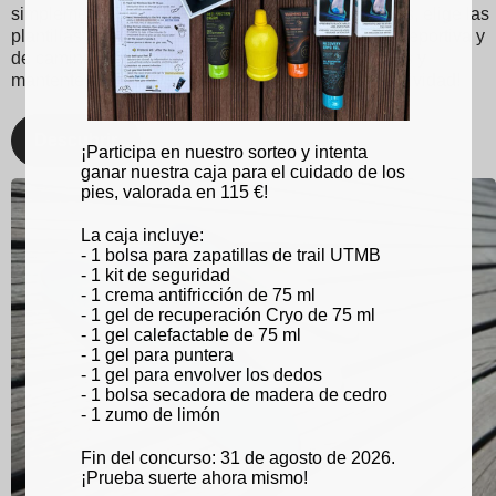
simplemente buscas un mejor soporte para los pies, elige las
plantillas Sidas para disfrutar de una experiencia deportiva y
de caminata optimizada. ¡Con Sidas, cuida tus pies y
mantente en la cima de tu juego, sin importar la actividad!
Descubrir
¡Participa en nuestro sorteo y intenta
ganar nuestra caja para el cuidado de los
pies, valorada en 115 €!
La caja incluye:
- 1 bolsa para zapatillas de trail UTMB
- 1 kit de seguridad
- 1 crema antifricción de 75 ml
- 1 gel de recuperación Cryo de 75 ml
- 1 gel calefactable de 75 ml
- 1 gel para puntera
- 1 gel para envolver los dedos
- 1 bolsa secadora de madera de cedro
- 1 zumo de limón
Fin del concurso: 31 de agosto de 2026.
¡Prueba suerte ahora mismo!