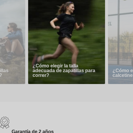
¿Cómo elegir la talla
llas
adecuada de zapatillas para
¿Cómo el
?
correr?
calcetine
Garantía de 2 años