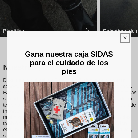
Plantillas
Calcetines de 
Gana nuestra caja SIDAS
para el cuidado de los
Nuestras plantillas Sidas
pies
Descubre las plantillas Sidas, diseñadas para brindar un
soporte óptimo y una comodidad inigualable en cada paso.
Fabricadas con materiales de alta calidad, nuestras plantillas
son adecuadas para diversos deportes y actividades, desde
tenis hasta esquí y correr. Con su tecnología de absorción de
impactos, reducen el impacto en las articulaciones,
minimizando así el riesgo de lesiones. Las plantillas Sidas
también promueven una mejor postura y una distribución
equilibrada del peso, mejorando su rendimiento deportivo y
su comodidad diaria. Si eres un atleta apasionado o