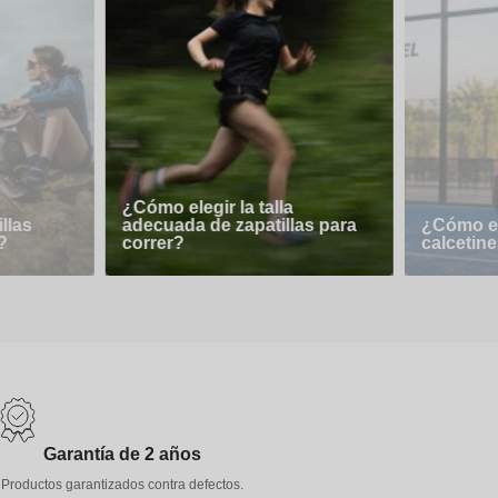
¿Cómo elegir la talla
llas
adecuada de zapatillas para
¿Cómo el
?
correr?
calcetine
Garantía de 2 años
Productos garantizados contra defectos.