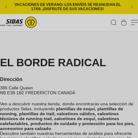
Ir directamente al contenido
VACACIONES DE VERANO: LOS ENVÍOS SE REANUDAN EL
ENT
17/08. ¡DISFRUTE DE SUS VACACIONES!
Carrito
EL BORDE RADICAL
Dirección
386 Calle Queen
NB E3B 1B2
FREDERICTON
CANADÁ
Ven a descubrir nuestra tienda, donde encontrarás una selección de
productos Sidas, incluyendo
plantillas de esquí, plantillas de
running, plantillas de trail, calcetines cálidos, calcetines
técnicos de running trail, calcetines de esquí, calcetines
calefactables, productos de cuidado y protección para los pies,
accesorios para calzado
.
Descubre también nuestras herramientas de análisis para ofrecerte