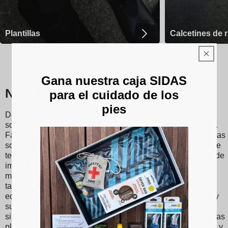
Plantillas
Calcetines de 
Gana nuestra caja SIDAS
Nuestras plantillas Sidas
para el cuidado de los
pies
Descubre las plantillas Sidas, diseñadas para brindar un
soporte óptimo y una comodidad inigualable en cada paso.
Fabricadas con materiales de alta calidad, nuestras plantillas
son adecuadas para diversos deportes y actividades, desde
tenis hasta esquí y correr. Con su tecnología de absorción de
impactos, reducen el impacto en las articulaciones,
minimizando así el riesgo de lesiones. Las plantillas Sidas
también promueven una mejor postura y una distribución
equilibrada del peso, mejorando su rendimiento deportivo y
su comodidad diaria. Si eres un atleta apasionado o
simplemente buscas un mejor soporte para los pies, elige las
plantillas Sidas para disfrutar de una experiencia deportiva y