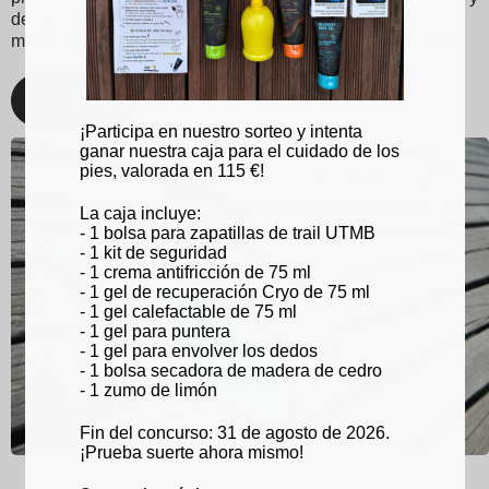
de caminata optimizada. ¡Con Sidas, cuida tus pies y
mantente en la cima de tu juego, sin importar la actividad!
Descubrir
¡Participa en nuestro sorteo y intenta
ganar nuestra caja para el cuidado de los
pies, valorada en 115 €!
La caja incluye:
- 1 bolsa para zapatillas de trail UTMB
- 1 kit de seguridad
- 1 crema antifricción de 75 ml
- 1 gel de recuperación Cryo de 75 ml
- 1 gel calefactable de 75 ml
- 1 gel para puntera
- 1 gel para envolver los dedos
- 1 bolsa secadora de madera de cedro
- 1 zumo de limón
Fin del concurso: 31 de agosto de 2026.
¡Prueba suerte ahora mismo!